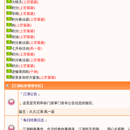
大晴天
(上官紫菱)
积分
(上官紫菱)
等雨
(上官紫菱)
积分换法器
(上官紫菱)
热
(上官紫菱)
积分
(上官紫菱)
加油
(上官紫菱)
积分换法器
(上官紫菱)
七月份活动
(凤一诺)
积分
(上官紫菱)
积分换法器
(上官紫菱)
积分
(上官紫菱)
进修第四轮
(子画)
怪里多加些大鲨鱼
(上官紫菱)
【江湖站务管理专区】
『 江湖公告 』
这里是官府和各门派掌门发布公告信息的版区。
版主：
久久江湖
凤一诺
『 每日经典日志 』
江湖精典事件、生活经典故事摘录、江湖所见所闻…… 用心去观察、