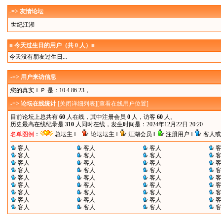
-=> 友情论坛
世纪江湖
≡ 今天过生日的用户（共 0 人）≡
今天没有朋友过生日...
-=> 用户来访信息
您的真实ＩＰ 是：10.4.86.23，
-=> 论坛在线统计
[
关闭详细列表
][
查看在线用户位置
]
目前论坛上总共有
60
人在线，其中注册会员
0
人，访客
60
人。
历史最高在线纪录是
310
人同时在线，发生时间是：2024年12月22日 20:20
名单图例
：
总坛主 ‖
论坛坛主 ‖
江湖会员 ‖
注册用户 ‖
客人或
客人
客人
客人
客人
客人
客人
客人
客人
客人
客人
客人
客人
客人
客人
客人
客人
客人
客人
客人
客人
客人
客人
客人
客人
客人
客人
客人