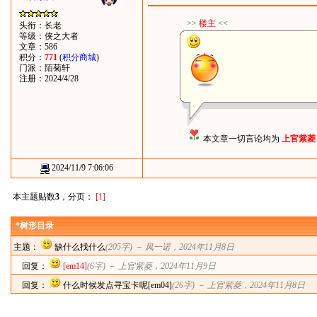
>>
楼主
<<
头衔：长老
等级：侠之大者
文章：586
积分：
771
(
积分商城
)
门派：陌菊轩
注册：2024/4/28
本文章一切言论均为
上官紫菱
2024/11/9 7:06:06
本主题贴数
3
，分页：
[1]
*树形目录
主题：
缺什么找什么
(205字) －
凤一诺
，2024年11月8日
回复：
[em14]
(6字) －
上官紫菱
，2024年11月9日
回复：
什么时候发点寻宝卡呢[em04]
(26字) －
上官紫菱
，2024年11月8日