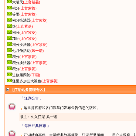
大晴天
(上官紫菱)
积分
(上官紫菱)
等雨
(上官紫菱)
积分换法器
(上官紫菱)
热
(上官紫菱)
积分
(上官紫菱)
加油
(上官紫菱)
积分换法器
(上官紫菱)
七月份活动
(凤一诺)
积分
(上官紫菱)
积分换法器
(上官紫菱)
积分
(上官紫菱)
进修第四轮
(子画)
怪里多加些大鲨鱼
(上官紫菱)
【江湖站务管理专区】
『 江湖公告 』
这里是官府和各门派掌门发布公告信息的版区。
版主：
久久江湖
凤一诺
『 每日经典日志 』
江湖精典事件、生活经典故事摘录、江湖所见所闻…… 用心去观察、