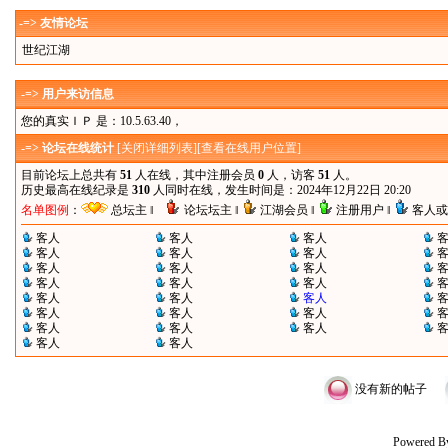
-=> 友情论坛
世纪江湖
-=> 用户来访信息
您的真实ＩＰ 是：10.5.63.40，
-=> 论坛在线统计
[
关闭详细列表
][
查看在线用户位置
]
目前论坛上总共有
51
人在线，其中注册会员
0
人，访客
51
人。
历史最高在线纪录是
310
人同时在线，发生时间是：2024年12月22日 20:20
名单图例
：
总坛主 ‖
论坛坛主 ‖
江湖会员 ‖
注册用户 ‖
客人或
客人
客人
客人
客人
客人
客人
客人
客人
客人
客人
客人
客人
客人
客人
客人
客人
客人
客人
客人
客人
客人
客人
客人
没有新的帖子
Powered B