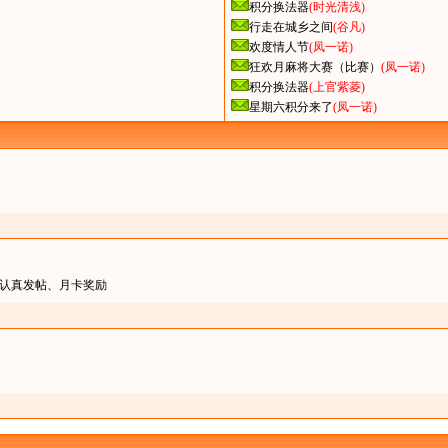
积分换法器
(时光清浅)
行走在城乡之间
(谷凡)
欢度情人节
(凤一诺)
狂欢月麻将大赛（比赛）
(凤一诺)
积分换法器
(上官紫菱)
星期六积分来了
(凤一诺)
认真发帖、月卡奖励