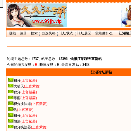
登陆
注册
搜索
自选风格
论坛状态
论坛展区
我能做什么
江湖聊
论坛主题总数：
4737
, 帖子总数：
15396
仙缘江湖聊天室新帖
今日论坛共发贴：
0
, 昨日发贴：
0
, 最高日发贴：
2433
江湖论坛新帖
积分
(上官紫菱)
大晴天
(上官紫菱)
积分
(上官紫菱)
等雨
(上官紫菱)
积分换法器
(上官紫菱)
热
(上官紫菱)
积分
(上官紫菱)
加油
(上官紫菱)
积分换法器
(上官紫菱)