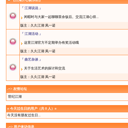
【江湖开心娱乐区】
『 江湖说说 』
闲暇时与大家一起聊聊茶余饭后。交流江湖心得...
版主：
久久江湖
凤一诺
『 江湖活动 』
这里江湖官方不定期举办有奖活动哦
版主：
久久江湖
凤一诺
『 曲艺杂谈 』
关于生活艺术的探讨和交流
版主：
久久江湖
凤一诺
-=> 友情论坛
世纪江湖
≡ 今天过生日的用户（共 0 人）≡
今天没有朋友过生日...
-=> 用户来访信息