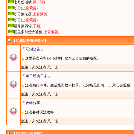
七月份活动
(凤一诺)
积分
(上官紫菱)
积分换法器
(上官紫菱)
积分
(上官紫菱)
进修第四轮
(子画)
怪里多加些大鲨鱼
(上官紫菱)
【江湖站务管理专区】
『 江湖公告 』
这里是官府和各门派掌门发布公告信息的版区。
版主：
久久江湖
凤一诺
『 每日经典日志 』
江湖精典事件、生活经典故事摘录、江湖所见所闻…… 用心去观察、
版主：
久久江湖
凤一诺
『 攻略分享 』
江湖各种玩法攻略
版主：
久久江湖
凤一诺