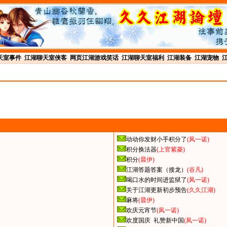
天室事件
江湖聊天室侠客
网页江湖游戏笑话
江湖聊天室福利
江湖装备
江湖宠物
动动你发财小手积分了
(凤一诺)
积分换法器
(上官紫菱)
积分
(晨伊)
江湖答题答案（接龙）
(谷凡)
喝口水的时间进监狱了
(凤一诺)
关于江湖更新初步预告
(久久江湖)
麻将
(晨伊)
欢庆元宵节
(凤一诺)
欢度国庆 礼赞新中国
(凤一诺)